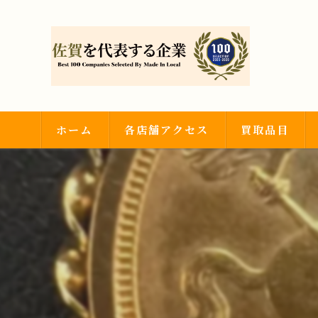
ホーム
各店舗アクセス
買取品目
武雄店
金・プラチナ
神埼吉野ヶ里店
ダイヤモンド・
時計・ブランド
その他買取品目