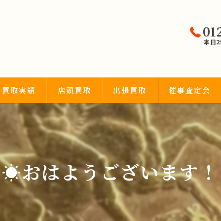
01
本日
買取実績
店頭買取
出張買取
催事査定会
宝石類
☀️おはようございます！
品