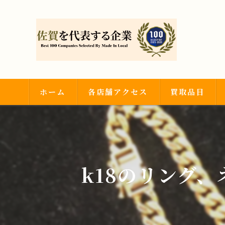
ホーム
各店舗アクセス
買取品目
武雄店
金・プラチナ
神埼吉野ヶ里店
ダイヤモンド・
k18のリング
時計・ブランド
その他買取品目