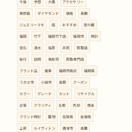
今後
予想
大橋
アクセサリー
美野島
ダイヤモンド
価格
長期
ジュエリーマキ
店
おすすめ
宝の蔵
福岡
竹下
福岡竹下店
福岡市
時計
宝石
清水
塩原
井尻
買取店
板付
訪問
東那珂
買取専門店
ブランド品
催事
福岡市南区
福岡県
うきは市
小城市
高額
クーポン
カラー
グレード
カット
リサイクル
出張
クラリティ
比較
売却
換金
ブランド時計
着物
佐賀県
金価格
上昇
ルイヴィトン
唐津市
高騰