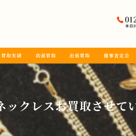
01
本日
買取実績
店頭買取
出張買取
催事査定会
宝石類
、ネックレスお買取させて
品