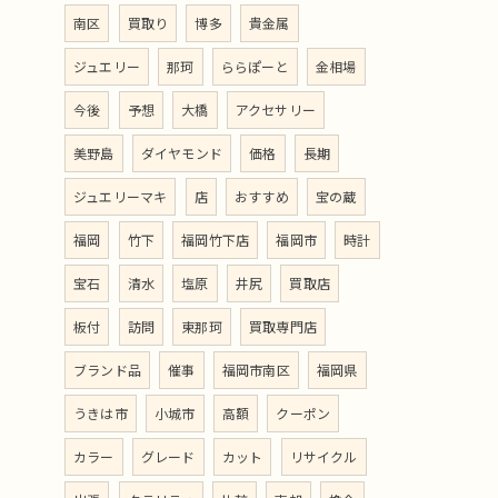
南区
買取り
博多
貴金属
ジュエリー
那珂
ららぽーと
金相場
今後
予想
大橋
アクセサリー
美野島
ダイヤモンド
価格
長期
ジュエリーマキ
店
おすすめ
宝の蔵
福岡
竹下
福岡竹下店
福岡市
時計
宝石
清水
塩原
井尻
買取店
板付
訪問
東那珂
買取専門店
ブランド品
催事
福岡市南区
福岡県
うきは市
小城市
高額
クーポン
カラー
グレード
カット
リサイクル