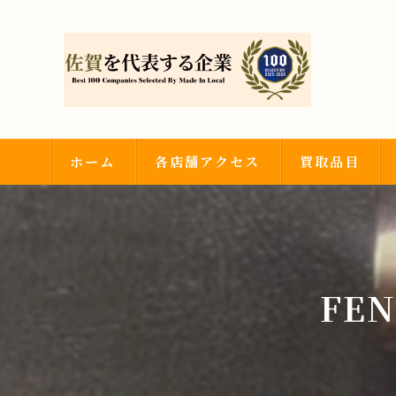
ホーム
各店舗アクセス
買取品目
武雄店
金・プラチナ
神埼吉野ヶ里店
ダイヤモンド・
FE
時計・ブランド
その他買取品目