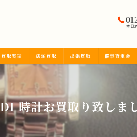
01
本日
買取実績
店頭買取
出張買取
催事査定会
宝石類
NDI 時計お買取り致しま
品