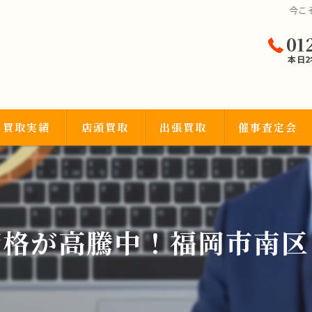
今こ
01
本日
買取実績
店頭買取
出張買取
催事査定会
宝石類
価格が高騰中！福岡市南区
品