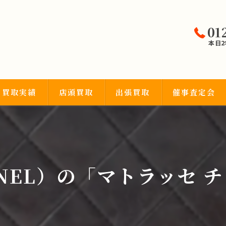
01
本日
買取実績
店頭買取
出張買取
催事査定会
宝石類
NEL）の「マトラッセ チ
品