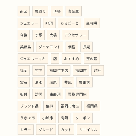
南区
買取り
博多
貴金属
ジュエリー
那珂
ららぽーと
金相場
今後
予想
大橋
アクセサリー
美野島
ダイヤモンド
価格
長期
ジュエリーマキ
店
おすすめ
宝の蔵
福岡
竹下
福岡竹下店
福岡市
時計
宝石
清水
塩原
井尻
買取店
板付
訪問
東那珂
買取専門店
ブランド品
催事
福岡市南区
福岡県
うきは市
小城市
高額
クーポン
カラー
グレード
カット
リサイクル