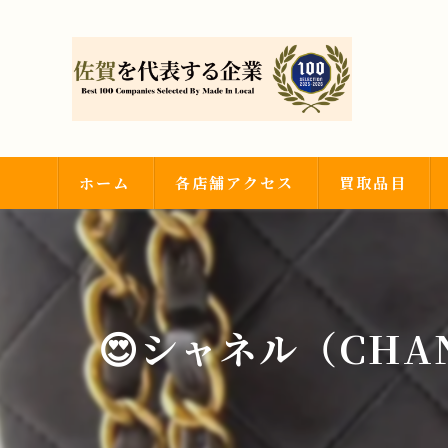
ホーム
各店舗アクセス
買取品目
武雄店
金・プラチナ
神埼吉野ヶ里店
ダイヤモンド・
😍シャネル（CHA
時計・ブランド
その他買取品目