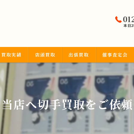
01
本日
買取実績
店頭買取
出張買取
催事査定会
宝石類
は当店へ切手買取をご依頼
品