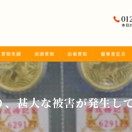
01
本日
買取実績
店頭買取
出張買取
催事査定会
宝石類
、甚大な被害が発生してい
品