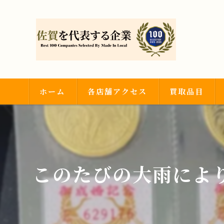
ホーム
各店舗アクセス
買取品目
武雄店
金・プラチナ
神埼吉野ヶ里店
ダイヤモンド・
このたびの大雨により
時計・ブランド
その他買取品目