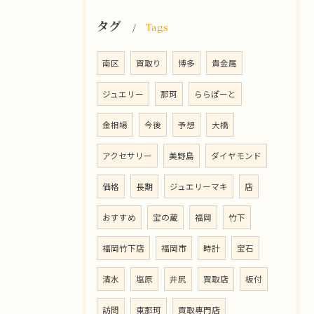
タグ
Tags
南区
買取り
博多
貴金属
ジュエリー
那珂
ららぽーと
金相場
今後
予想
大橋
アクセサリー
美野島
ダイヤモンド
価格
長期
ジュエリーマキ
店
おすすめ
宝の蔵
福岡
竹下
福岡竹下店
福岡市
時計
宝石
清水
塩原
井尻
買取店
板付
訪問
東那珂
買取専門店