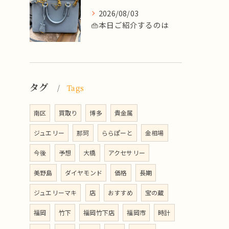
2026/08/03
👜本日ご紹介するのは
タグ
Tags
南区
買取り
博多
貴金属
ジュエリー
那珂
ららぽーと
金相場
今後
予想
大橋
アクセサリー
美野島
ダイヤモンド
価格
長期
ジュエリーマキ
店
おすすめ
宝の蔵
福岡
竹下
福岡竹下店
福岡市
時計