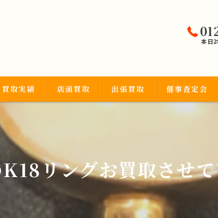
01
本日
買取実績
店頭買取
出張買取
催事査定会
宝石類
K18リングお買取させ
品