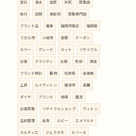
宝石
清水
塩原
井尻
買取店
板付
訪問
東那珂
買取専門店
ブランド品
催事
福岡市南区
福岡県
うきは市
小城市
高額
クーポン
カラー
グレード
カット
リサイクル
出張
クラリティ
比較
売却
換金
ブランド時計
着物
佐賀県
金価格
上昇
ルイヴィトン
唐津市
高騰
ダイヤ
ブランド
相場
鑑定
出張買取
リサイクルショップ
ヴィトン
生前整理
金貨
ルビー
エメラルド
カルティエ
フェラガモ
セリーヌ