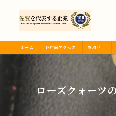
ホーム
各店舗アクセス
買取品目
武雄店
金・プラチナ
神埼吉野ヶ里店
ダイヤモンド・
ローズクォーツの
時計・ブランド
その他買取品目