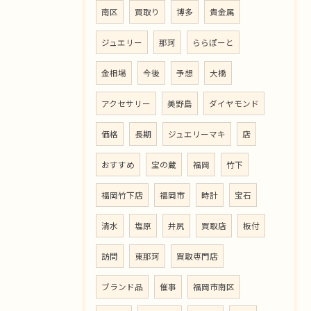
南区
買取り
博多
貴金属
ジュエリー
那珂
ららぽーと
金相場
今後
予想
大橋
アクセサリー
美野島
ダイヤモンド
価格
長期
ジュエリーマキ
店
おすすめ
宝の蔵
福岡
竹下
福岡竹下店
福岡市
時計
宝石
清水
塩原
井尻
買取店
板付
訪問
東那珂
買取専門店
ブランド品
催事
福岡市南区