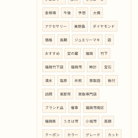
金相場
今後
予想
大橋
アクセサリー
美野島
ダイヤモンド
価格
長期
ジュエリーマキ
店
おすすめ
宝の蔵
福岡
竹下
福岡竹下店
福岡市
時計
宝石
清水
塩原
井尻
買取店
板付
訪問
東那珂
買取専門店
ブランド品
催事
福岡市南区
福岡県
うきは市
小城市
高額
クーポン
カラー
グレード
カット