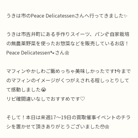
うきは市のPeace Delicatessenさんへ行ってきました✨
うきは市吉井町にある手作りスイーツ、パン🥐自家栽培
の無農薬野菜を使ったお惣菜などを販売しているお店！
Peace Delicatessen🐾さん🌼
マフィンやかしわご飯めっちゃ美味しかったです❗️今まで
のマフィンのイメージがくつがえされる程しっとりして
て感動しました😭
リピ確間違いなしでおすすめです♡
そして！本日は来週17〜19日の買取催事イベントのチラ
シを置かせて頂きありがとうございました🥹🌼