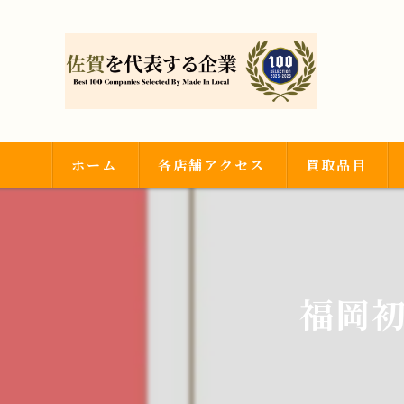
ホーム
各店舗アクセス
買取品目
武雄店
金・プラチナ
神埼吉野ヶ里店
ダイヤモンド・
福岡
時計・ブランド
その他買取品目