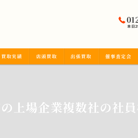
01
本日
買取実績
店頭買取
出張買取
催事査定会
宝石類
初の上場企業複数社の社員
品