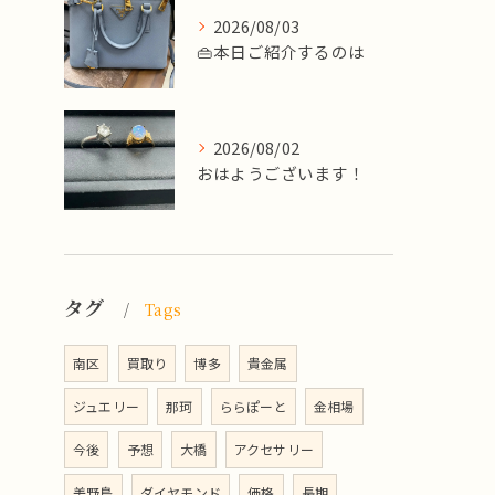
2026/08/03
👜本日ご紹介するのは
2026/08/02
​おはようございます！
タグ
Tags
南区
買取り
博多
貴金属
ジュエリー
那珂
ららぽーと
金相場
今後
予想
大橋
アクセサリー
美野島
ダイヤモンド
価格
長期