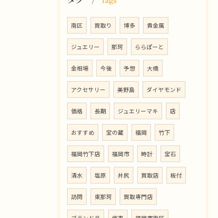
Tags
南区
買取り
博多
貴金属
ジュエリー
那珂
ららぽーと
金相場
今後
予想
大橋
アクセサリー
美野島
ダイヤモンド
価格
長期
ジュエリーマキ
店
おすすめ
宝の蔵
福岡
竹下
福岡竹下店
福岡市
時計
宝石
清水
塩原
井尻
買取店
板付
訪問
東那珂
買取専門店